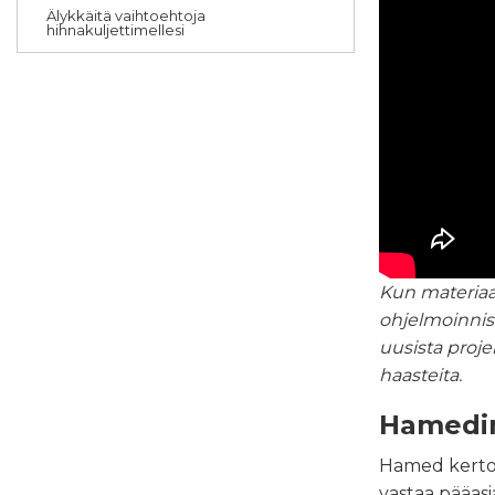
Älykkäitä vaihtoehtoja
hihnakuljettimellesi
Kun materiaa
ohjelmoinnist
uusista proje
haasteita.
Hamedin
Hamed kertoo
vastaa pääasi