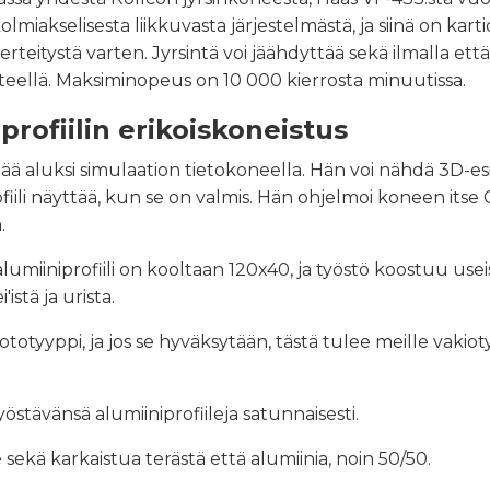
lmiakselisesta liikkuvasta järjestelmästä, ja siinä on karti
erteitystä varten. Jyrsintä voi jäähdyttää sekä ilmalla että
teellä. Maksiminopeus on 10 000 kierrosta minuutissa.
profiilin erikoiskoneistus
ä aluksi simulaation tietokoneella. Hän voi nähdä 3D-es
profiili näyttää, kun se on valmis. Hän ohjelmoi koneen itse
.
lumiiniprofiili on kooltaan 120x40, ja työstö koostuu usei
i'istä ja urista.
totyyppi, ja jos se hyväksytään, tästä tulee meille vaki
östävänsä alumiiniprofiileja satunnaisesti.
ekä karkaistua terästä että alumiinia, noin 50/50.