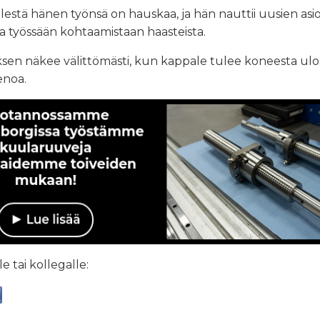
estä hänen työnsä on hauskaa, ja hän nauttii uusien asi
a työssään kohtaamistaan haasteista.
oksen näkee välittömästi, kun kappale tulee koneesta ulo
enoa.
e tai kollegalle: