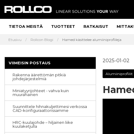
TIETOA MEISTÄ
TUOTTEET
RATKAISUT
MITTAK
Etusivu
Rollcon Blogi
Hamed käsittelee alumiiniprofiileja
2025-01-02
VIIMEISIN POSTAUS
Alumiiniprofiilit
Rakenna äärettömän pitkiä
johdejärjestelmiä
Hamed 
Miniatyyrijohteet - vahva kuin
muurahainen
Suunnittele hihnakuljettimesi verkossa
CAD-konfiguraattorissamme
HRC-kuulajohde – hiljainen liike
kuulaketjulla