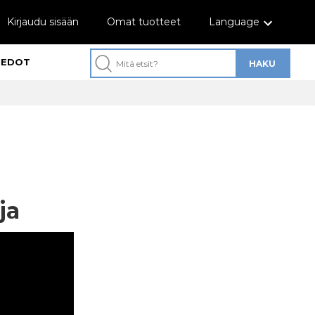
Kirjaudu sisään
Omat tuotteet
Language
IEDOT
ja