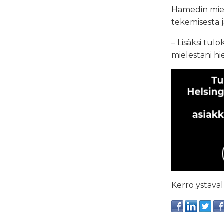
Hamedin miel
tekemisestä j
– Lisäksi tul
mielestäni hi
Kerro ystäväll