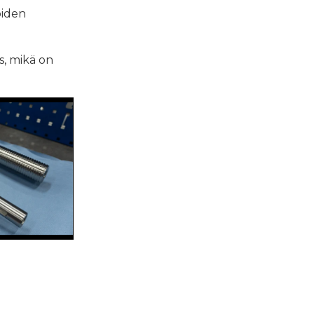
oiden
s, mikä on