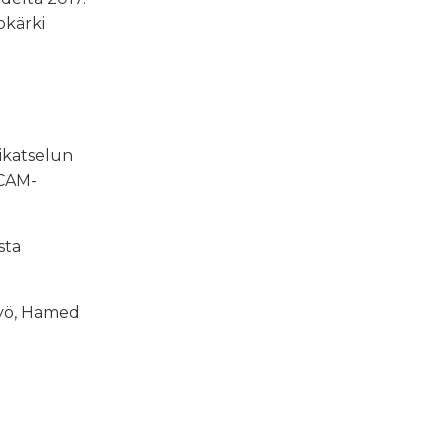
okärki
ikatselun
 CAM-
sta
otyö, Hamed