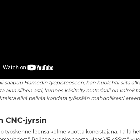
li saapuu Hamedin työpisteeseen, hän huolehtii siitä a
a aina siihen asti, kunnes käsitelty materiaali on valmista
kteista eikä pelkää kohdata työssään mahdollisesti eteen
 CNC-jyrsin
 työskennelleensä kolme vuotta koneistajana. Tällä he
assa yhdestä Rollcon jyrsinkoneesta, Haas VF-4SS:stä vuo