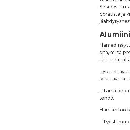
Se koostuu ko
porausta ja ki
jäähdytysnes
Alumiini
Hamed näyttä
siitä, miltä 
järjestelmällä
Työstettävä a
jyrsittävistä re
– Tämä on pro
sanoo.
Hän kertoo ty
– Työstämme s