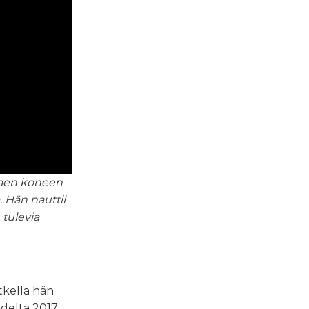
lkaen koneen
. Hän nauttii
 tulevia
tkellä hän
delta 2017.