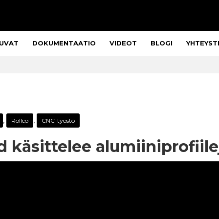
UVAT
DOKUMENTAATIO
VIDEOT
BLOGI
YHTEYST
,
,
Rollco
CNC-työstö
käsittelee alumiiniprofiile