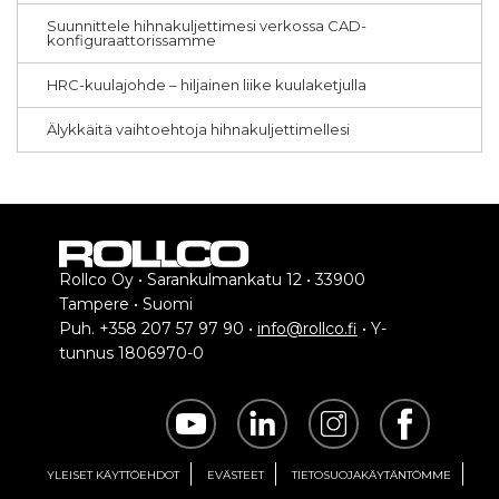
Suunnittele hihnakuljettimesi verkossa CAD-
konfiguraattorissamme
HRC-kuulajohde – hiljainen liike kuulaketjulla
Älykkäitä vaihtoehtoja hihnakuljettimellesi
Rollco Oy • Sarankulmankatu 12 • 33900
Tampere • Suomi
Puh. +358 207 57 97 90 •
info@rollco.fi
• Y-
tunnus 1806970-0
YLEISET KÄYTTÖEHDOT
EVÄSTEET
TIETOSUOJAKÄYTÄNTÖMME