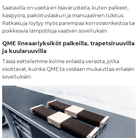
Saatavilla on useita eri lisävarusteita, kuten palkeet,
käsipyörä, paikoituslaskuri ja manuaalinen lukitus.
Ratkaisuja löytyy myös parempaa korroosionkestoa tai
poikkeavia lämpötiloja vaativiin sovelluksiin.
QME lineaariyksiköt palkeilla, trapetsiruuvilla
ja kuularuuvilla
Tässä esittelemme kolme erilaista versiota, jotka
osoittavat, kuinka QME:tä voidaan mukauttaa erilaisiin
sovelluksiin: