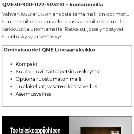
QME30-900-1122-SR3210 – kuularuuvilla
Vahvan kuularuuvin ansiosta tämä malli on optimoitu
suuremmille nopeuksille ja raskaammille kuormille
tarkkuutta unohtamatta. Ratkaisu, jossa yhdistyvät
suorituskyky ja kestävyys.
Ominaisuudet QME Lineaariyksikkö
Kompakti
Kuularuuvi- tai trapetsiruuvikäyttö
Optiona ruostumaton malli
Tuplakelkat, vasen+oikea sovellus
Asennusvalmis