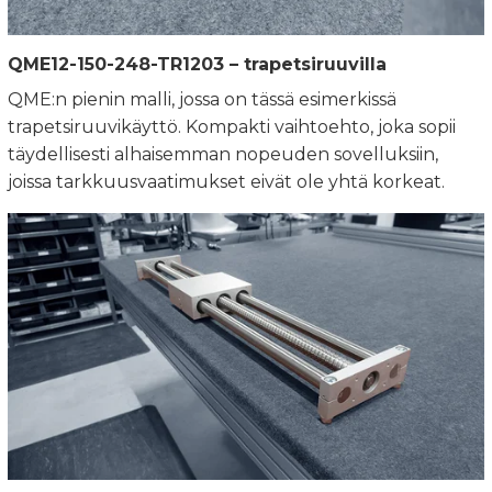
QME12-150-248-TR1203 – trapetsiruuvilla
QME:n pienin malli, jossa on tässä esimerkissä
trapetsiruuvikäyttö. Kompakti vaihtoehto, joka sopii
täydellisesti alhaisemman nopeuden sovelluksiin,
joissa tarkkuusvaatimukset eivät ole yhtä korkeat.