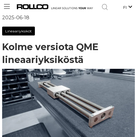
FI
2025-06-18
Lineaariyksiköt
Kolme versiota QME
lineaariyksiköstä