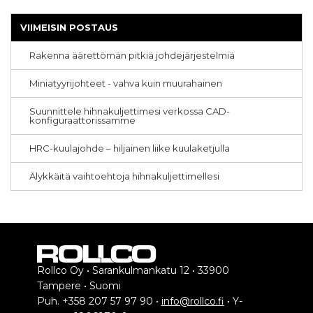
VIIMEISIN POSTAUS
Rakenna äärettömän pitkiä johdejärjestelmiä
Miniatyyrijohteet - vahva kuin muurahainen
Suunnittele hihnakuljettimesi verkossa CAD-
konfiguraattorissamme
HRC-kuulajohde – hiljainen liike kuulaketjulla
Älykkäitä vaihtoehtoja hihnakuljettimellesi
Rollco Oy • Sarankulmankatu 12 • 33900
Tampere • Suomi
Puh. +358 207 57 97 90 •
info@rollco.fi
• Y-