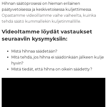
Hihnan säätöprosessi on hieman erilainen
päätyvetoisessa ja keskivetoisessa kuljettimessa.
Opastamme videoillamme vaihe vaiheelta, kuinka
tehdä säätö kummallekin kuljetinmallille.
Videoltamme löydät vastaukset
seuraaviin kysymyksiin:
Mistä hihnaa säädetään?
Mitä tehdä, jos hihna ei säädönkään jälkeen kulje
hyvin?
Mistä tiedät, että hihna on oikein säädetty?