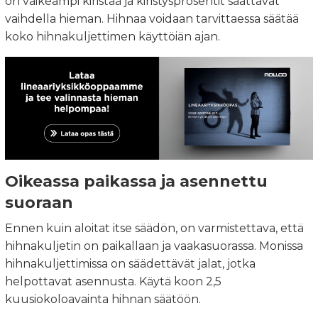
on vaikeampi kiristää ja kiristysprosentit saattavat
vaihdella hieman. Hihnaa voidaan tarvittaessa säätää
koko hihnakuljettimen käyttöiän ajan.
Oikeassa paikassa ja asennettu
suoraan
Ennen kuin aloitat itse säädön, on varmistettava, että
hihnakuljetin on paikallaan ja vaakasuorassa. Monissa
hihnakuljettimissa on säädettävät jalat, jotka
helpottavat asennusta. Käytä koon 2,5
kuusiokoloavainta hihnan säätöön.