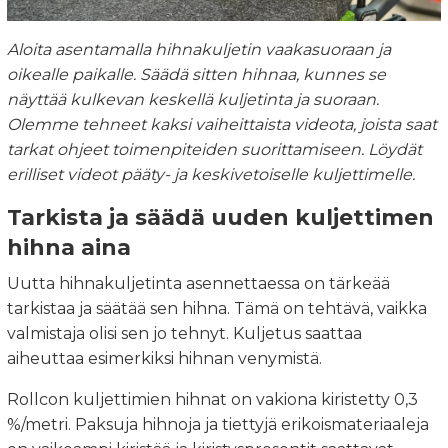
Aloita asentamalla hihnakuljetin vaakasuoraan ja
oikealle paikalle. Säädä sitten hihnaa, kunnes se
näyttää kulkevan keskellä kuljetinta ja suoraan.
Olemme tehneet kaksi vaiheittaista videota, joista saat
tarkat ohjeet toimenpiteiden suorittamiseen. Löydät
erilliset videot pääty- ja keskivetoiselle kuljettimelle.
Tarkista ja säädä uuden kuljettimen
hihna aina
Uutta hihnakuljetinta asennettaessa on tärkeää
tarkistaa ja säätää sen hihna. Tämä on tehtävä, vaikka
valmistaja olisi sen jo tehnyt. Kuljetus saattaa
aiheuttaa esimerkiksi hihnan venymistä.
Rollcon kuljettimien hihnat on vakiona kiristetty 0,3
%/metri. Paksuja hihnoja ja tiettyjä erikoismateriaaleja