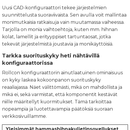
Uusi CAD-konfiguraattori tekee järjestelmien
suunnittelusta suoraviivaista. Sen avulla voit mallintaa
monimutkaisia ratkaisuja vain muutamassa vaiheessa.
Tarjolla on monia vaihtoehtoja, kuten mm. hihnan
kolat, lamellit ja erityyppiset tartuntaosat, jotka
tekevät järjestelmistä joustavia ja monikäyttöisiä.
Tarkka suorituskyky heti nähtävillä
konfiguraattorissa
Rollcon konfiguraattorin ainutlaatuinen ominaisuus
on kyky laskea kokoonpanon suorituskyky
reaaliajassa. Näet välittömästi, mikä on mahdollista ja
mikä ei, sekä varmistat, että komponentit kestävät
niille määritellyt kuormitukset. Tämä tarkoittaa
nopeampia ja luotettavampia päätöksiä suoraan
verkkosivuillamme.
Yleisimmät hammashihnakuljetinsovellukset