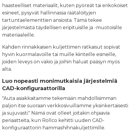
haasteelliset materiaalit, kuten pyöreät tai erikokoiset
esineet, pysyvät hallinnassa räätälöityjen
tartuntaelementtien ansiosta. Tämä tekee
järjestelmästä täydellisen eripituisille ja -muotoisille
materiaaleille.
Kahden rinnakkaisen kuljettimen ratkaisut sopivat
hyvin kuormalavoille tai muille kiinteille esineille,
joiden leveys on vakio ja joihin haluat pääsyn myös
alta.
Luo nopeasti monimutkaisia järjestelmiä
CAD-konfiguraattorilla
"Auta asiakkaitamme tekemään mahdollisimman
paljon itse suoraan verkkosivuillamme yksinkertaisesti
ja sujuvasti." Nämä ovat olleet joitakin ohjaavia
periaatteita, kun Rollco kehitti uuden CAD-
konfiguraattorin hammashihnakuljettimille.