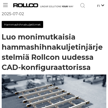
FI
2025-07-02
Hammashihnakuljettimet
Luo monimutkaisia
hammashihnakuljetinjärje
stelmiä Rollcon uudessa
CAD-konfiguraattorissa