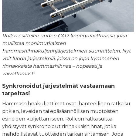
Rollco esittelee uuden CAD-konfiguraattorinsa, joka
mullistaa monimutkaisten
hammashihnakuljetinjärjestelmien suunnittelun. Nyt
voit luoda järjestelmiä, joissa on jopa kymmenen
rinnakkaista hammashihnaa – nopeasti ja
vaivattomasti.
Synkronoidut järjestelmät vastaamaan
tarpeitasi
Hammashihnakuljettimet ovat ihanteellinen ratkaisu
pitkien, leveiden tai epäsäännöllisen muotoisten
esineiden kuljettamiseen. Rollcon ratkaisuissa
yhdistyvät synkronoidut rinnakkaishihnat, jotka
mahdollistavat tuotteiden tarkan siirtämisen. Jopa