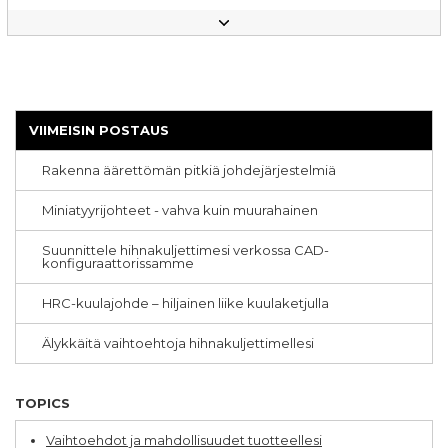
Alumiiniprofiilit
Alumiinirungot
Asennus
Lineaarijohteet rullilla
Ostovinkkejä
Hihnakuljettimet
Kuularuuvit
VIIMEISIN POSTAUS
Varastoautomaatio
CNC-työstö
Rakenna äärettömän pitkiä johdejärjestelmiä
Ergonomia
Teleskooppikiskot
Miniatyyrijohteet - vahva kuin muurahainen
Kestävyys
Pick & Place
Erikoiskoneet
Suunnittele hihnakuljettimesi verkossa CAD-
konfiguraattorissamme
Formaatin vaihdokset
Yhdensuuntaisuusvirhe
HRC-kuulajohde – hiljainen liike kuulaketjulla
Hammashihnakuljettimet
Akselit
Älykkäitä vaihtoehtoja hihnakuljettimellesi
Asemointijärjestelmät
Elintarviketeollisuus
Huolto
Moniakselijärjestelmät
TOPICS
Planeettavaihteet
Puhdastila
Vaihtoehdot ja mahdollisuudet tuotteellesi