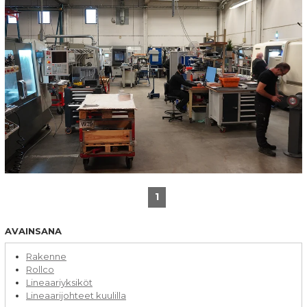
1
AVAINSANA
Rakenne
Rollco
Lineaariyksiköt
Lineaarijohteet kuulilla