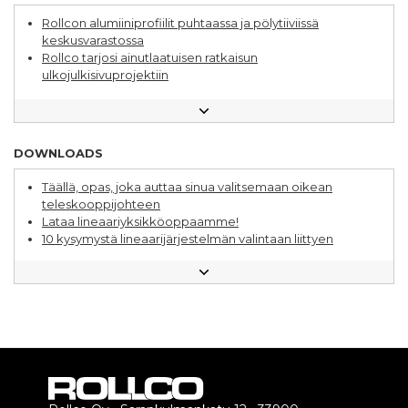
tuotantoympäristöissä
Rollcon alumiiniprofiilit puhtaassa ja pölytiiviissä
Laajasti sovelluksia lineaarituotteille
keskusvarastossa
Eri tapoja edistää kestävää kehitystä
Rollco tarjosi ainutlaatuisen ratkaisun
Lineaarijärjestelmät ja alumiinijärjestelmät – näin
ulkojulkisivuprojektiin
parannat suunnittelua
Erikoisratkaisu paransi lineaarijärjestelmää budjetin
Näin optimoit lineaarijärjestelmän hankinnan
puitteissa
Valitse oikea lineaarijohde sovellukseesi
Kestävä lineaarijohde pakkauskoneeseen
DOWNLOADS
Täällä, opas, joka auttaa sinua valitsemaan oikean
teleskooppijohteen
Lataa lineaariyksikköoppaamme!
10 kysymystä lineaarijärjestelmän valintaan liittyen
Kuulajohdeopas