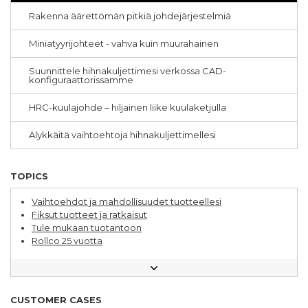
CNC-työstö
Rakenna äärettömän pitkiä johdejärjestelmiä
Ergonomia
Teleskooppikiskot
Miniatyyrijohteet - vahva kuin muurahainen
Kestävyys
Pick & Place
Erikoiskoneet
Suunnittele hihnakuljettimesi verkossa CAD-
konfiguraattorissamme
Formaatin vaihdokset
Yhdensuuntaisuusvirhe
HRC-kuulajohde – hiljainen liike kuulaketjulla
Hammashihnakuljettimet
Akselit
Älykkäitä vaihtoehtoja hihnakuljettimellesi
Asemointijärjestelmät
Elintarviketeollisuus
Huolto
Moniakselijärjestelmät
TOPICS
Planeettavaihteet
Puhdastila
Vaihtoehdot ja mahdollisuudet tuotteellesi
Suojat
Fiksut tuotteet ja ratkaisut
Toimilaitteet
Tule mukaan tuotantoon
Kuulaholkit
Rollco 25 vuotta
Rollco tarjoaa tietoa
Tutustu Rollcon työntekijään
Kysy insinööriltä
Varastoautomaatio – alue, jota kehitetään jatkuvasti
CUSTOMER CASES
Alumiiniprofiilijärjestelmä varasto- ja