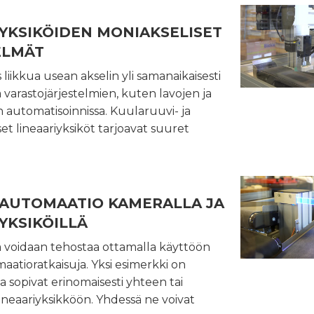
IYKSIKÖIDEN MONIAKSELISET
ELMÄT
liikkua usean akselin yli samanaikaisesti
 varastojärjestelmien, kuten lavojen ja
en automatisoinnissa. Kuularuuvi- ja
et lineaariyksiköt tarjoavat suuret
AUTOMAATIO KAMERALLA JA
YKSIKÖILLÄ
ja voidaan tehostaa ottamalla käyttöön
omaatioratkaisuja. Yksi esimerkki on
a sopivat erinomaisesti yhteen tai
neaariyksikköön. Yhdessä ne voivat