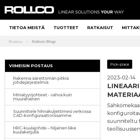
TIETOA MEISTÄ
TUOTTEET
RATKAISUT
MITTAK
Etusivu
Rollcon Blogi
Pick-place
VIIMEISIN POSTAUS
2023-02-14
Rakenna äärettömän pitkiä
johdejärjestelmiä
LINEAAR
MATERIA
Miniatyyrijohteet - vahva kuin
muurahainen
Sähkömekaanis
Suunnittele hihnakuljettimesi verkossa
konfiguroitavi
CAD-konfiguraattorissamme
suunniteltu 
HRC-kuulajohde – hiljainen liike
teollisuusse
kuulaketjulla