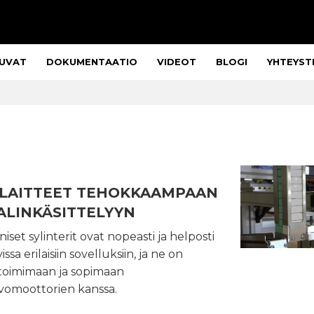
UVAT
DOKUMENTAATIO
VIDEOT
BLOGI
YHTEYST
ILAITTEET TEHOKKAAMPAAN
ALINKÄSITTELYYN
et sylinterit ovat nopeasti ja helposti
ssa erilaisiin sovelluksiin, ja ne on
toimimaan ja sopimaan
rvomoottorien kanssa.