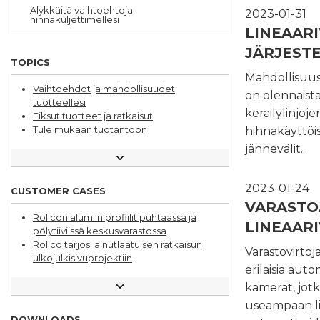
Älykkäitä vaihtoehtoja
2023-01-31
hihnakuljettimellesi
LINEAAR
JÄRJEST
TOPICS
Mahdollisuus 
Vaihtoehdot ja mahdollisuudet
on olennaista
tuotteellesi
keräilylinjoj
Fiksut tuotteet ja ratkaisut
Tule mukaan tuotantoon
hihnakäyttöis
Rollco 25 vuotta
jännevälit...
Rollco tarjoaa tietoa
Tutustu Rollcon työntekijään
Kysy insinööriltä
2023-01-24
CUSTOMER CASES
Varastoautomaatio – alue, jota
VARASTO
kehitetään jatkuvasti
Rollcon alumiiniprofiilit puhtaassa ja
Alumiiniprofiilijärjestelmä varasto- ja
LINEAARI
pölytiiviissä keskusvarastossa
tuotantoympäristöissä
Rollco tarjosi ainutlaatuisen ratkaisun
Varastovirto
Laajasti sovelluksia lineaarituotteille
ulkojulkisivuprojektiin
Eri tapoja edistää kestävää kehitystä
erilaisia aut
Erikoisratkaisu paransi
Lineaarijärjestelmät ja
lineaarijärjestelmää budjetin
kamerat, jotk
alumiinijärjestelmät – näin parannat
puitteissa
useampaan li
suunnittelua
Kestävä lineaarijohde
DOWNLOADS
Näin optimoit lineaarijärjestelmän