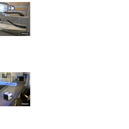
Kuularuuvit
Varastoautomaatio
CNC-työstö
Ergonomia
Teleskooppikiskot
Kestävyys
Pick & Place
Erikoiskoneet
Formaatin vaihdokset
Yhdensuuntaisuusvirhe
Hammashihnakuljettimet
Akselit
Asemointijärjestelmät
Elintarviketeollisuus
Huolto
Moniakselijärjestelmät
Planeettavaihteet
Puhdastila
Suojat
Toimilaitteet
Kuulaholkit