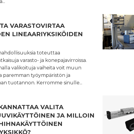
...
TA VARASTOVIRTAA
DEN LINEAARIYKSIKÖIDEN
mahdollisuuksia toteuttaa
kaisuja varasto- ja konepajavirroissa.
lla valikoituja vaiheita voit muun
a paremman työympäristön ja
n tuotannon. Kerromme sinulle...
 KANNATTAA VALITA
UVIKÄYTTÖINEN JA MILLOIN
IHNAKÄYTTÖINEN
YKSIKKÖ?