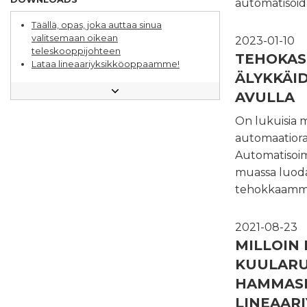
automatisoida
pakkauskoneeseen
hankinnan
Täällä, opas, joka auttaa sinua
Valitse oikea lineaarijohde
valitsemaan oikean
sovellukseesi
2023-01-10
teleskooppijohteen
TEHOKAS
Lataa lineaariyksikköoppaamme!
ÄLYKKÄI
10 kysymystä lineaarijärjestelmän
valintaan liittyen
AVULLA
Kuulajohdeopas
On lukuisia 
automaatiorat
Automatisoima
muassa luod
tehokkaamma
2021-08-23
MILLOIN
KUULARU
HAMMASH
LINEAARI