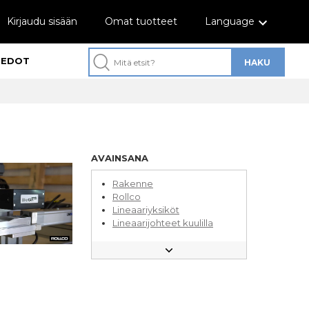
Kirjaudu sisään
Omat tuotteet
Language
IEDOT
AVAINSANA
Rakenne
Rollco
Lineaariyksiköt
Lineaarijohteet kuulilla
Alumiiniprofiilit
Alumiinirungot
Asennus
Lineaarijohteet rullilla
Ostovinkkejä
Hihnakuljettimet