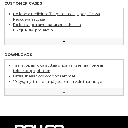
Varastoautomaatio – alue, jota kehitetään jatkuvasti
CUSTOMER CASES
Alumiiniprofiilijärjestelmä varasto- ja
tuotantoympäristöissä
Rollcon alumiiniprofiilit puhtaassa ja pölytiiviissä
Laajasti sovelluksia lineaarituotteille
keskusvarastossa
Eri tapoja edistää kestävää kehitystä
Rollco tarjosi ainutlaatuisen ratkaisun
Lineaarijärjestelmät ja alumiinijärjestelmät – näin
ulkojulkisivuprojektiin
parannat suunnittelua
Erikoisratkaisu paransi lineaarijärjestelmää budjetin
Näin optimoit lineaarijärjestelmän hankinnan
puitteissa
Valitse oikea lineaarijohde sovellukseesi
Kestävä lineaarijohde pakkauskoneeseen
DOWNLOADS
Täällä, opas, joka auttaa sinua valitsemaan oikean
teleskooppijohteen
Lataa lineaariyksikköoppaamme!
10 kysymystä lineaarijärjestelmän valintaan liittyen
Kuulajohdeopas