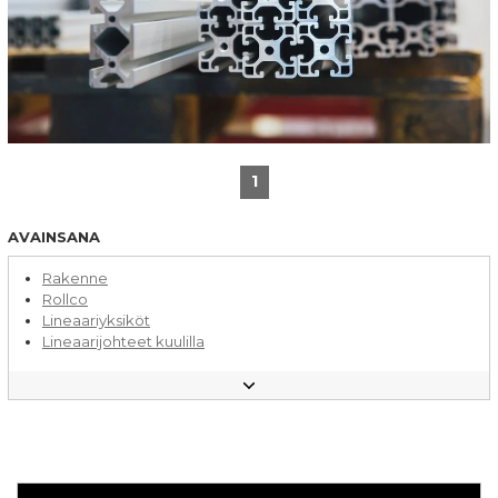
1
AVAINSANA
Rakenne
Rollco
Lineaariyksiköt
Lineaarijohteet kuulilla
Alumiiniprofiilit
Alumiinirungot
Asennus
Lineaarijohteet rullilla
Ostovinkkejä
Hihnakuljettimet
Kuularuuvit