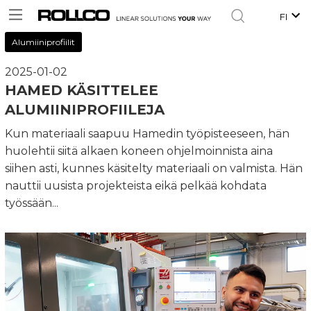
FI
Alumiiniprofiilit
2025-01-02
HAMED KÄSITTELEE
ALUMIINIPROFIILEJA
Kun materiaali saapuu Hamedin työpisteeseen, hän
huolehtii siitä alkaen koneen ohjelmoinnista aina
siihen asti, kunnes käsitelty materiaali on valmista. Hän
nauttii uusista projekteista eikä pelkää kohdata
työssään...