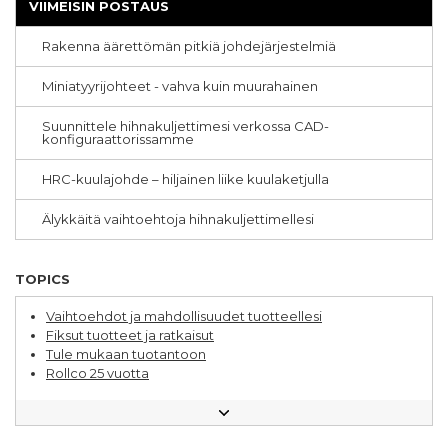
VIIMEISIN POSTAUS
Varastoautomaatio
CNC-työstö
Rakenna äärettömän pitkiä johdejärjestelmiä
Ergonomia
Teleskooppikiskot
Miniatyyrijohteet - vahva kuin muurahainen
Kestävyys
Pick & Place
Erikoiskoneet
Suunnittele hihnakuljettimesi verkossa CAD-
konfiguraattorissamme
Formaatin vaihdokset
Yhdensuuntaisuusvirhe
HRC-kuulajohde – hiljainen liike kuulaketjulla
Hammashihnakuljettimet
Akselit
Älykkäitä vaihtoehtoja hihnakuljettimellesi
Asemointijärjestelmät
Elintarviketeollisuus
Huolto
Moniakselijärjestelmät
TOPICS
Planeettavaihteet
Puhdastila
Vaihtoehdot ja mahdollisuudet tuotteellesi
Suojat
Fiksut tuotteet ja ratkaisut
Toimilaitteet
Tule mukaan tuotantoon
Kuulaholkit
Rollco 25 vuotta
Rollco tarjoaa tietoa
Tutustu Rollcon työntekijään
Kysy insinööriltä