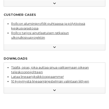
Tutustu Rollcon työntekijään
Kysy insinööriltä
Varastoautomaatio – alue, jota kehitetään jatkuvasti
CUSTOMER CASES
Alumiiniprofiilijärjestelmä varasto- ja
tuotantoympäristöissä
Rollcon alumiiniprofiilit puhtaassa ja pölytiiviissä
Laajasti sovelluksia lineaarituotteille
keskusvarastossa
Eri tapoja edistää kestävää kehitystä
Rollco tarjosi ainutlaatuisen ratkaisun
Lineaarijärjestelmät ja alumiinijärjestelmät – näin
ulkojulkisivuprojektiin
parannat suunnittelua
Erikoisratkaisu paransi lineaarijärjestelmää budjetin
Näin optimoit lineaarijärjestelmän hankinnan
puitteissa
Valitse oikea lineaarijohde sovellukseesi
Kestävä lineaarijohde pakkauskoneeseen
DOWNLOADS
Täällä, opas, joka auttaa sinua valitsemaan oikean
teleskooppijohteen
Lataa lineaariyksikköoppaamme!
10 kysymystä lineaarijärjestelmän valintaan liittyen
Kuulajohdeopas